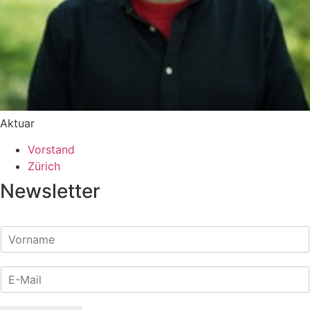
Aktuar
Vorstand
Zürich
Newsletter
V
o
r
E
n
-
a
M
m