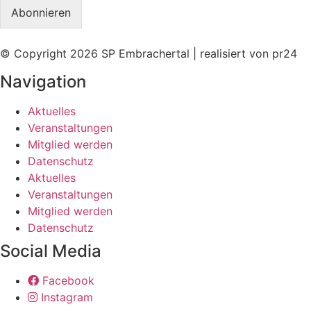
a
e
Abonnieren
i
*
l
*
© Copyright
2026
SP Embrachertal | realisiert von
pr24
Navigation
Aktuelles
Veranstaltungen
Mitglied werden
Datenschutz
Aktuelles
Veranstaltungen
Mitglied werden
Datenschutz
Social Media
Facebook
Instagram