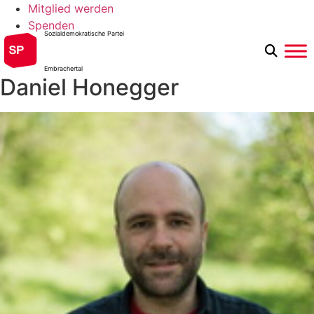
Skip
Mitglied werden
to
Spenden
Sozialdemokratische Partei
content
Embrachertal
Daniel Honegger