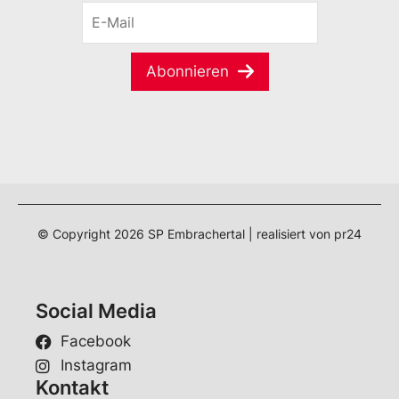
E
n
-
a
M
m
a
e
Abonnieren
i
*
l
*
© Copyright
2026
SP Embrachertal | realisiert von
pr24
Social Media
Facebook
Instagram
Kontakt