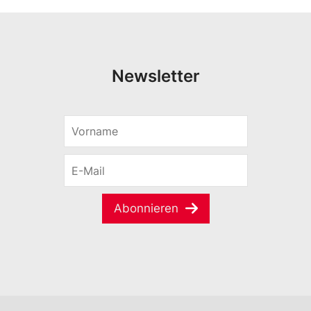
Newsletter
V
o
r
E
n
-
a
M
m
a
e
Abonnieren
i
*
l
*