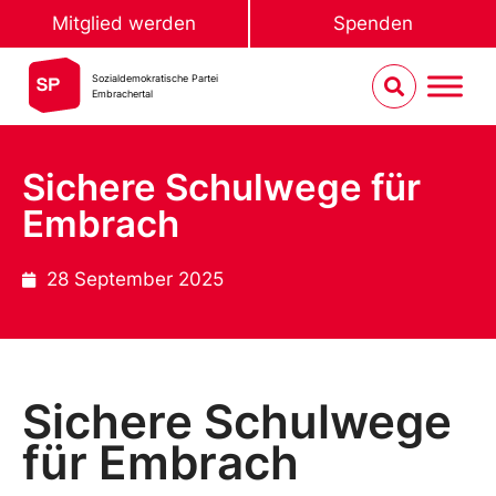
Mitglied werden
Spenden
Sozialdemokratische Partei
Embrachertal
Sichere Schulwege für
Embrach
28 September 2025
Sichere Schulwege
für Embrach